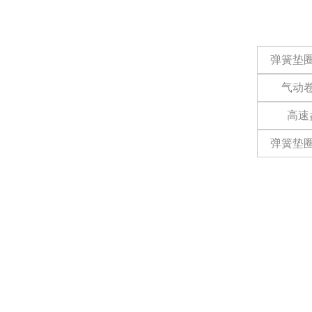
产品中心
生产设备
公司产
生产视频
行业应用
弹簧垫
新闻动态
关于我们
气动
联系我们
高速
杭州萧山新街如恩五金厂
蒋总 13706508346
弹簧垫
浙江省杭州市萧山区北塘东路山末址村903号
Co