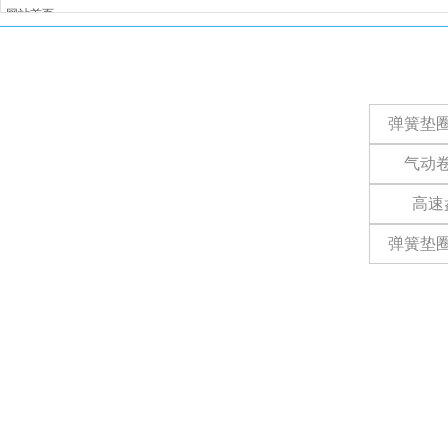
网站首页
产品中心
生产设备
公司产
生产视频
行业应用
弹簧垫
新闻动态
关于我们
气动
联系我们
高速
杭州萧山新街如恩五金厂
蒋总 13706508346
弹簧垫
浙江省杭州市萧山区北塘东路山末址村903号
Co